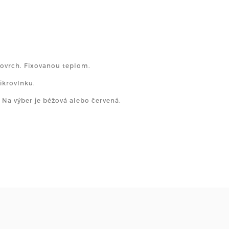
povrch. Fixovanou teplom.
ikrovlnku.
a výber je béžová alebo červená.