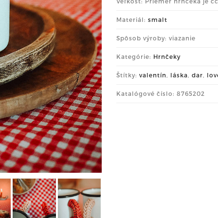
Veľkosť: Priemer hrnčeka je c
Materiál:
smalt
Spôsob výroby: viazanie
Kategórie:
Hrnčeky
Štítky:
valentín
,
láska
,
dar
,
lov
Katalógové číslo: 8765202