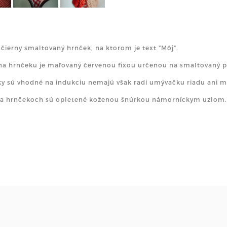
- čierny smaltovaný hrnček, na ktorom je text "Môj".
na hrnčeku je maľovaný červenou fixou určenou na smaltovaný 
y sú vhodné na indukciu nemajú však radi umývačku riadu ani m
a hrnčekoch sú opletené koženou šnúrkou námorníckym uzlom. N