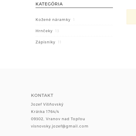
KATEGÓRIA
Kožené náramky
1
Hrnčeky
13
Zápisníky
11
KONTAKT
Jozef Višňovský
Krátka 1764/4
09302, Vranov nad Topľou
visnovsky.jozef@gmail.com