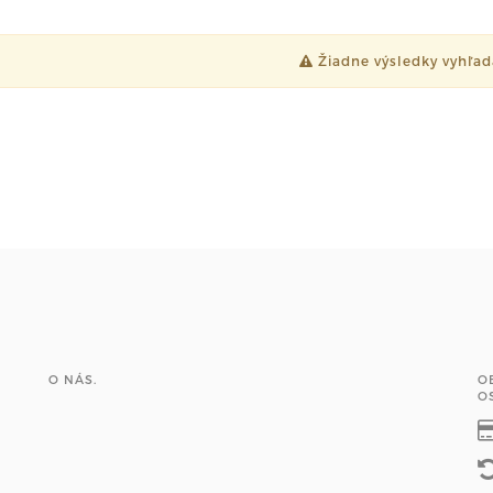
Žiadne výsledky vyhľad
O NÁS.
O
O