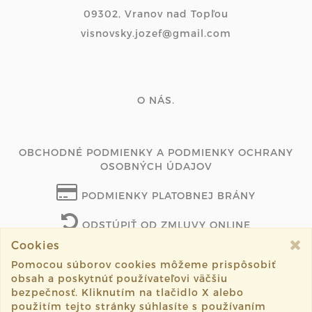
09302, Vranov nad Topľou
visnovsky.jozef@gmail.com
O NÁS.
OBCHODNÉ PODMIENKY A PODMIENKY OCHRANY
OSOBNÝCH ÚDAJOV
PODMIENKY PLATOBNEJ BRÁNY
ODSTÚPIŤ OD ZMLUVY ONLINE
Cookies
Pomocou súborov cookies môžeme prispôsobiť
obsah a poskytnúť používateľovi väčšiu
©2019 tvoritalubit.sk všetky práva vyhradené.
bezpečnosť. Kliknutím na tlačidlo X alebo
použitím tejto stránky súhlasíte s používaním
Vytvorené systémom
sashe.sk