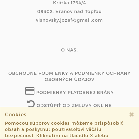
Krátka 1764/4
09302, Vranov nad Topľou
visnovsky.jozef@gmail.com
O NÁS.
OBCHODNÉ PODMIENKY A PODMIENKY OCHRANY
OSOBNÝCH ÚDAJOV
PODMIENKY PLATOBNEJ BRÁNY
ODSTÚPIŤ OD ZMLUVY ONLINE
Cookies
Pomocou súborov cookies môžeme prispôsobiť
obsah a poskytnúť používateľovi väčšiu
©2019 tvoritalubit.sk všetky práva vyhradené.
bezpečnosť. Kliknutím na tlačidlo X alebo