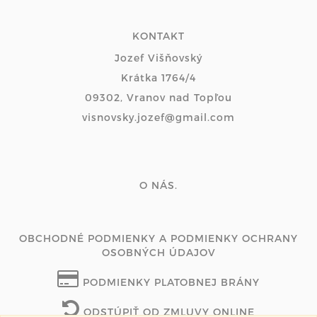
KONTAKT
Jozef Višňovský
Krátka 1764/4
09302, Vranov nad Topľou
visnovsky.jozef@gmail.com
O NÁS.
OBCHODNÉ PODMIENKY A PODMIENKY OCHRANY
OSOBNÝCH ÚDAJOV
PODMIENKY PLATOBNEJ BRÁNY
ODSTÚPIŤ OD ZMLUVY ONLINE