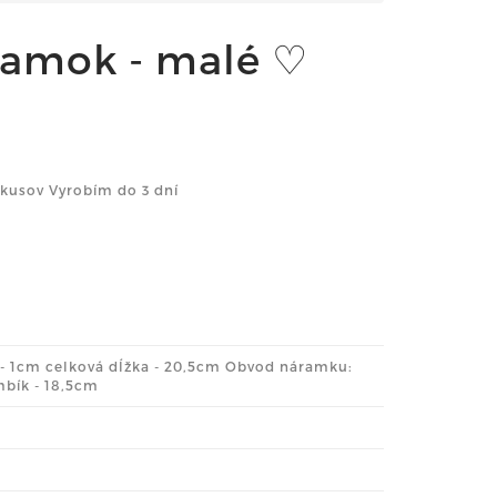
ramok - malé ♡
kusov Vyrobím do 3 dní
a - 1cm celková dĺžka - 20,5cm Obvod náramku:
bík - 18,5cm