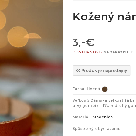
Kožený ná
3,-€
DOSTUPNOSŤ:
Na zákazku.
15 
Produk je nepredajný
Farba:
Hnedá
Veľkosť: Dámska veľkosť šírk
prvý gombík - 17cm druhý gom
Materiál:
hladenica
Spôsob výroby: razenie