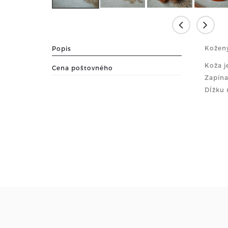
Kožený
Popis
Koža j
Cena poštovného
Zapína
Dĺžku 