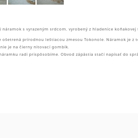
 náramok s vyrazeným srdcom, vyrobený z hladenice koňakovej 
e ošetrená prírodnou leštiacou zmesou Tokonole. Náramok je z t
nie je na čierny nitovací gombík.
náramku radi prispôsobíme. Obvod zápästia stačí napísať do sp